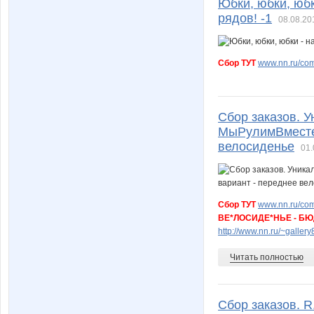
Юбки, юбки, юбк
рядов! -1
08.08.20
Сбор ТУТ
www.nn.ru/com
Сбор заказов. 
МыРулимВместе!
велосиденье
01.
Сбор ТУТ
www.nn.ru/com
ВЕ*ЛОСИДЕ*НЬЕ - БЮД
http://www.nn.ru/~gall
Читать полностью
Сбор заказов. R.