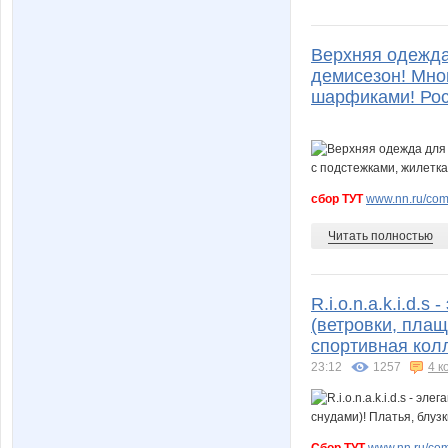
Верхняя одежда
демисезон! Мно
шарфиками! Рос
сбор ТУТ
www.nn.ru/comm
Читать полностью
R.i.o.n.a.k.i.d.
(ветровки, плащ
спортивная колл
23:12
1257
4 к
Сбор ТУТ
www.nn.ru/com