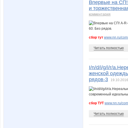
Впервые на СП!
и торжественная
комментария
сбор тут
www.nn.ru/comm
Читать полностью
I/n/d/i/g/i/r/a.
женской одежды
рядов-3
19.10.2016
сбор ТУТ
www.nn.ru/com
Читать полностью