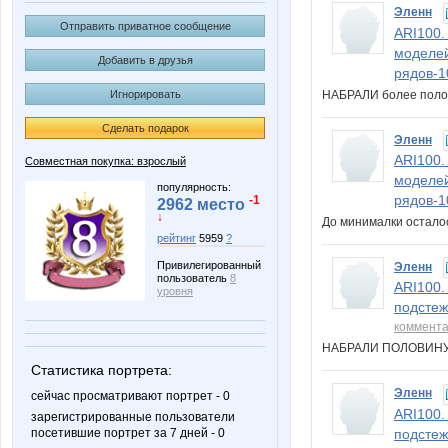
Эленн
Отправить приватное сообщение
ARI100.
моделей
Добавить в друзья
рядов-1
НАБРАЛИ более пол
Игнорировать
Сделать подарок
Эленн
ARI100.
Совместная покупка: взрослый
моделей
популярность:
рядов-1
-1
2962 место
↓
До минималки остало
рейтинг
5959
?
Привилегированный
Эленн
пользователь
8
ARI100.
уровня
подстеж
коммент
НАБРАЛИ ПОЛОВИН
Статистика портрета:
Эленн
сейчас просматривают портрет - 0
ARI100.
зарегистрированные пользователи
посетившие портрет за 7 дней - 0
подстеж