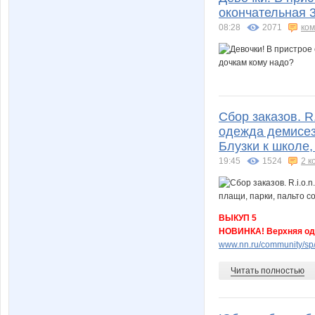
окончательная 3
08:28
2071
ко
Сбор заказов. R.
одежда демисезо
Блузки к школе,
19:45
1524
2 к
ВЫКУП 5
НОВИНКА! Верхняя оде
www.nn.ru/community/sp/d
Читать полностью