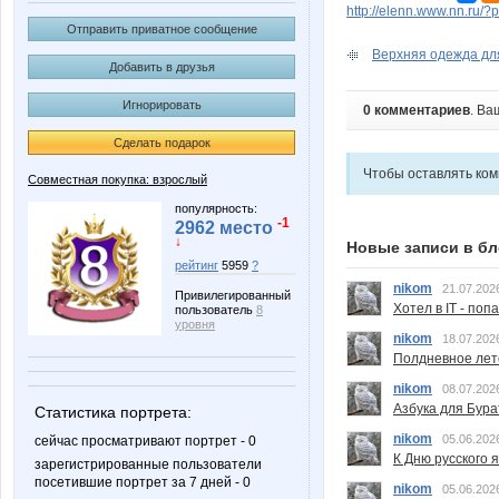
http://elenn.www.nn.ru/
Отправить приватное сообщение
Верхняя одежда для 
Добавить в друзья
Игнорировать
0 комментариев
. Ва
Сделать подарок
Чтобы оставлять ко
Совместная покупка: взрослый
популярность:
-1
2962 место
↓
Новые записи в бл
рейтинг
5959
?
nikom
21.07.202
Привилегированный
Хотел в IT - поп
пользователь
8
уровня
nikom
18.07.202
Полдневное лет
nikom
08.07.202
Азбука для Бура
Статистика портрета:
nikom
05.06.202
сейчас просматривают портрет - 0
К Дню русского 
зарегистрированные пользователи
посетившие портрет за 7 дней - 0
nikom
05.06.202