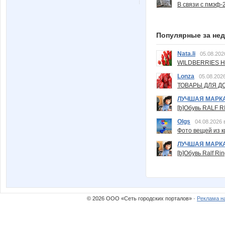
В связи с пмэф-
Популярные за не
Nata.li
05.08.202
WILDBERRIES Н
Lonza
05.08.2026
ТОВАРЫ ДЛЯ ДО
ЛУЧШАЯ МАРК
[b]Обувь RALF RI
Olgs
04.08.2026 
Фото вещей из ки
ЛУЧШАЯ МАРК
[b]Обувь Ralf Ri
© 2026 ООО «Сеть городских порталов» ·
Реклама н