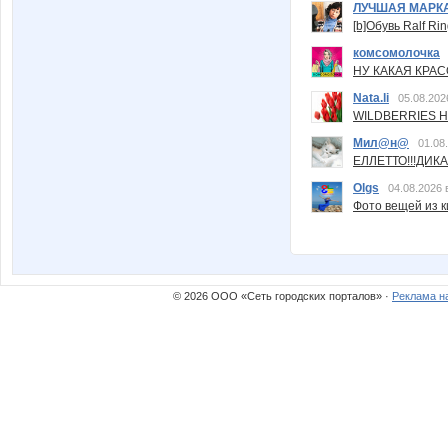
ЛУЧШАЯ МАРК
[b]Обувь Ralf Ri
комсомолочка
НУ КАКАЯ КРАСОТ
Nata.li
05.08.202
WILDBERRIES Н
Мил@н@
01.08
ЕЛЛЕТТО!!!ДИК
Olgs
04.08.2026 
Фото вещей из ки
© 2026 ООО «Сеть городских порталов» ·
Реклама н