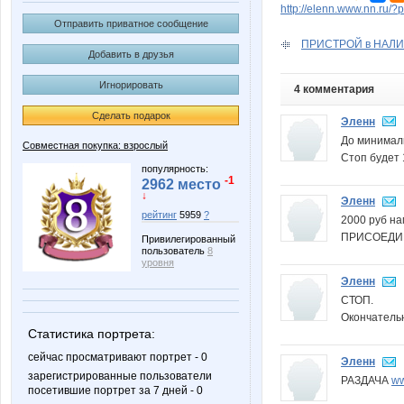
http://elenn.www.nn.ru/
Отправить приватное сообщение
ПРИСТРОЙ в НАЛИЧИ
Добавить в друзья
Игнорировать
4 комментария
Сделать подарок
Эленн
До минималк
Совместная покупка: взрослый
Стоп будет 
популярность:
-1
2962 место
↓
Эленн
рейтинг
5959
?
2000 руб на
ПРИСОЕДИН
Привилегированный
пользователь
8
уровня
Эленн
СТОП.
Окончательн
Статистика портрета:
сейчас просматривают портрет - 0
Эленн
зарегистрированные пользователи
РАЗДАЧА
ww
посетившие портрет за 7 дней - 0