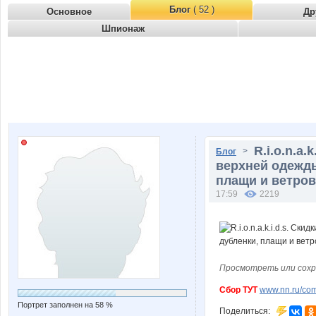
Блог
( 52 )
Основное
Др
Шпионаж
R.i.o.n.a
>
Блог
верхней одежды
плащи и ветров
17:59
2219
Просмотреть или сохр
Сбор ТУТ
www.nn.ru/com
Портрет заполнен на 58 %
Поделиться: