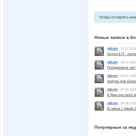
Чтобы оставлять ко
Новые записи в бл
nikom
21.07.202
Хотел в IT - поп
nikom
18.07.202
Полдневное лет
nikom
08.07.202
Азбука для Бура
nikom
05.06.202
К Дню русского 
nikom
05.06.202
В связи с пмэф-
Популярные за не