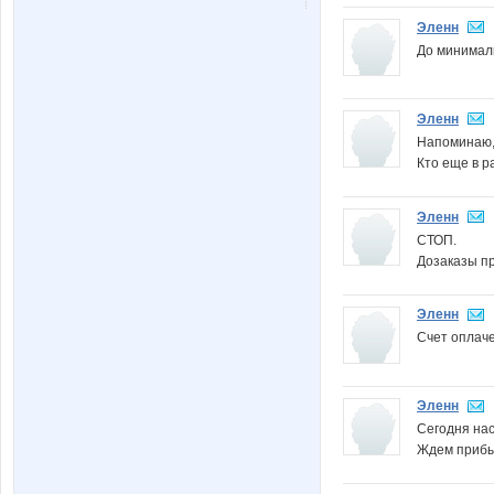
Эленн
До минималк
Эленн
Напоминаю,
Кто еще в р
Эленн
СТОП.
Дозаказы п
Эленн
Счет оплаче
Эленн
Сегодня нас
Ждем прибыт