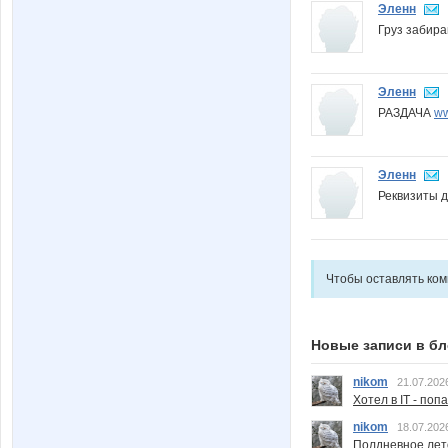
Эленн
Груз забира
Эленн
РАЗДАЧА
ww
Эленн
Реквизиты д
Чтобы оставлять ко
Новые записи в бл
nikom
21.07.202
Хотел в IT - поп
nikom
18.07.202
Полдневное лет