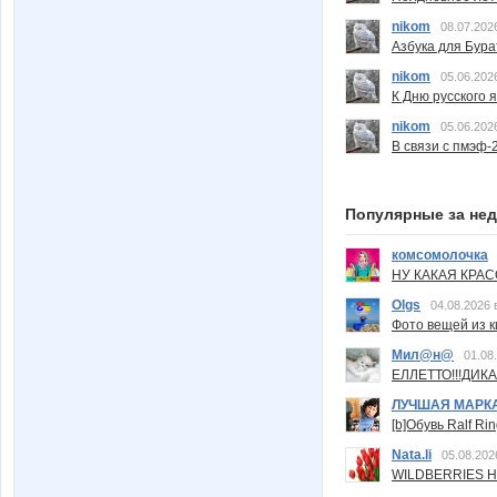
nikom
08.07.202
Азбука для Бура
nikom
05.06.202
К Дню русского 
nikom
05.06.202
В связи с пмэф-
Популярные за не
комсомолочка
НУ КАКАЯ КРАСОТ
Olgs
04.08.2026 
Фото вещей из ки
Мил@н@
01.08
ЕЛЛЕТТО!!!ДИК
ЛУЧШАЯ МАРК
[b]Обувь Ralf Ri
Nata.li
05.08.202
WILDBERRIES Н