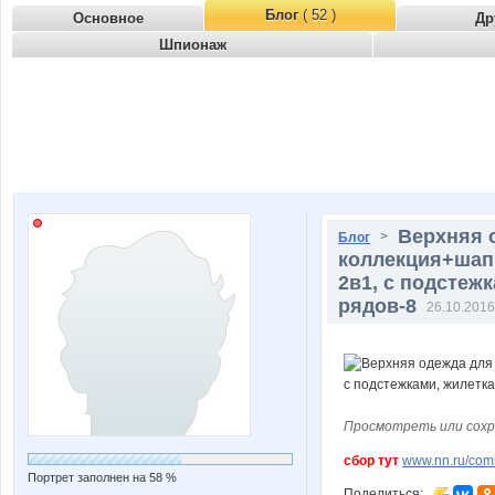
Блог
( 52 )
Основное
Др
Шпионаж
Верхняя о
>
Блог
коллекция+шапк
2в1, с подстеж
рядов-8
26.10.2016
Просмотреть или сохр
сбор тут
www.nn.ru/comm
Портрет заполнен на 58 %
Поделиться: